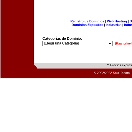
Registro de Dominios
|
Web Hosting
|
D
Dominios Expirados
|
Industrias
|
Indu
Categorías de Dominio:
[Pág. princi
** Precios expre
© 2002/2022 Solo10.com