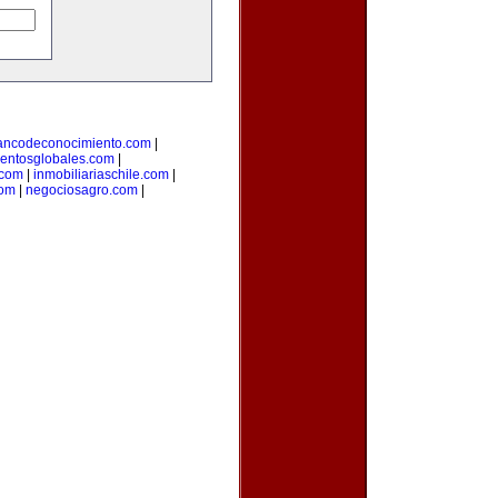
ancodeconocimiento.com
|
entosglobales.com
|
.com
|
inmobiliariaschile.com
|
com
|
negociosagro.com
|