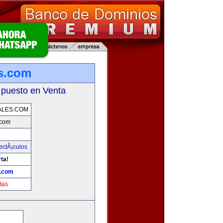
s.com
 puesto en Venta
ALES.COM
.com
ectÃ¡culos
ta!
s.com
tas