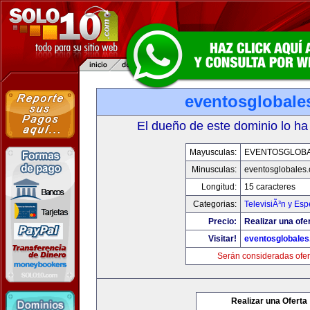
eventosglobale
El dueño de este dominio lo ha
Mayusculas:
EVENTOSGLOB
Minusculas:
eventosglobales
Longitud:
15 caracteres
Categorias:
TelevisiÃ³n y Esp
Precio:
Realizar una ofer
Visitar!
eventosglobale
Serán consideradas ofer
Realizar una Oferta