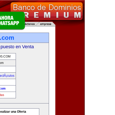
s.com
 puesto en Venta
OS.COM
com
ectÃ¡culos
.com
tas
ealizar una Oferta