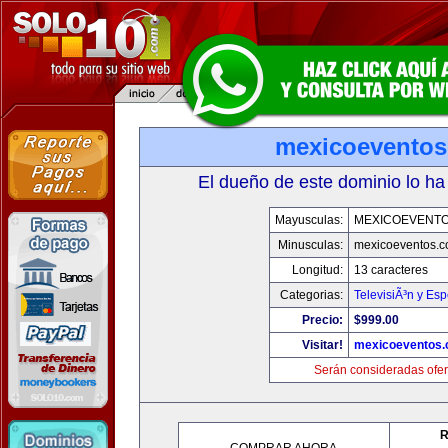
mexicoevento
El dueño de este dominio lo ha
Mayusculas:
MEXICOEVENT
Minusculas:
mexicoeventos.
Longitud:
13 caracteres
Categorias:
TelevisiÃ³n y Esp
Precio:
$999.00
Visitar!
mexicoeventos
Serán consideradas ofer
R