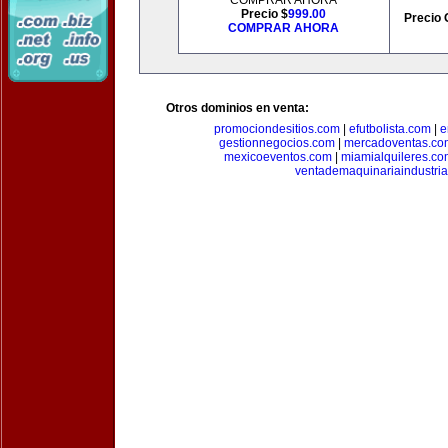
COMPRAR AHORA
Precio $
999.00
Precio 
COMPRAR AHORA
Otros dominios en venta:
promociondesitios.com
|
efutbolista.com
|
e
gestionnegocios.com
|
mercadoventas.co
mexicoeventos.com
|
miamialquileres.c
ventademaquinariaindustria