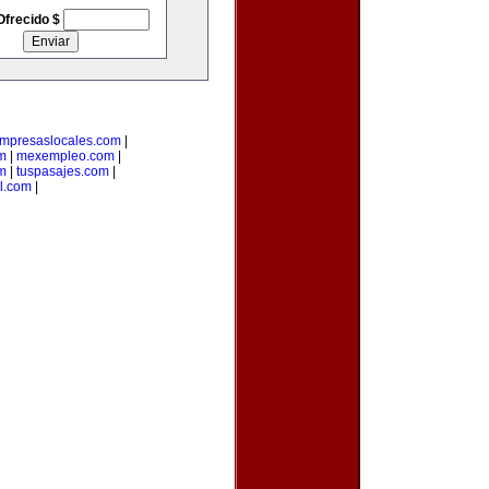
Ofrecido $
mpresaslocales.com
|
m
|
mexempleo.com
|
om
|
tuspasajes.com
|
l.com
|