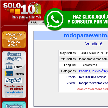
todoparaevento
Vendido!
Mayusculas:
TODOPARAEVENTO
Minusculas:
todoparaeventos.com
Longitud:
15 caracteres
Categorias:
Portales
,
TelevisiÃ³n 
Precio:
Realizar una oferta!
Visitar!
todoparaeventos.co
Serán consideradas ofer