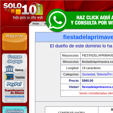
fiestadelaprimav
El dueño de este dominio lo ha
Mayusculas:
FIESTADELAPRIMAV
Minusculas:
fiestadelaprimavera.c
Longitud:
19 caracteres
Categorias:
Sociedad
,
TelevisiÃ³n
Precio:
$980.00
Visitar!
fiestadelaprimavera
Serán consideradas ofer
R