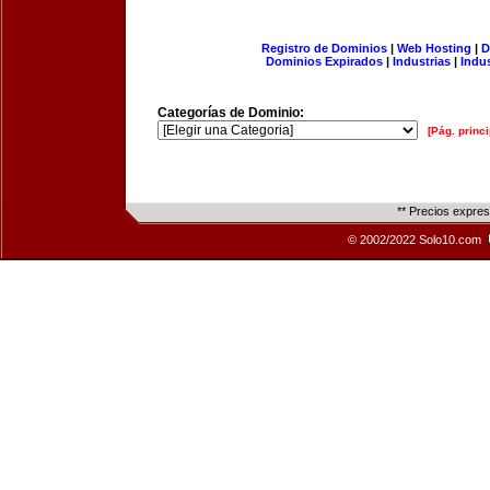
Registro de Dominios
|
Web Hosting
|
D
Dominios Expirados
|
Industrias
|
Indu
Categorías de Dominio:
[Pág. princi
** Precios expre
© 2002/2022 Solo10.com