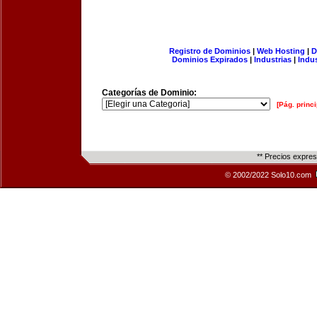
Registro de Dominios
|
Web Hosting
|
D
Dominios Expirados
|
Industrias
|
Indu
Categorías de Dominio:
[Pág. princi
** Precios expre
© 2002/2022 Solo10.com