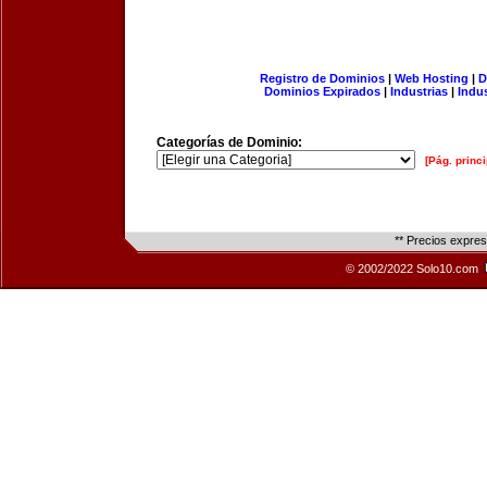
Registro de Dominios
|
Web Hosting
|
D
Dominios Expirados
|
Industrias
|
Indu
Categorías de Dominio:
[Pág. princi
** Precios expre
© 2002/2022 Solo10.com