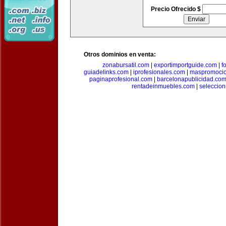
Precio Ofrecido $
Otros dominios en venta:
zonabursatil.com
|
exportimportguide.com
|
f
guiadelinks.com
|
iprofesionales.com
|
maspromoci
paginaprofesional.com
|
barcelonapublicidad.co
rentadeinmuebles.com
|
seleccio