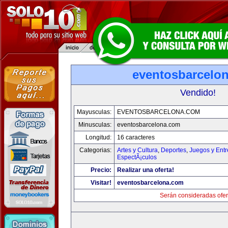
eventosbarcelo
Vendido!
Mayusculas:
EVENTOSBARCELONA.COM
Minusculas:
eventosbarcelona.com
Longitud:
16 caracteres
Categorias:
Artes y Cultura
,
Deportes
,
Juegos y Entr
EspectÃ¡culos
Precio:
Realizar una oferta!
Visitar!
eventosbarcelona.com
Serán consideradas ofer