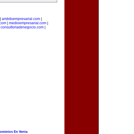
|
ambitoempresarial.com
|
.com
|
medioempresarial.com
|
|
consultoriadenegocio.com
|
ominios En Venta