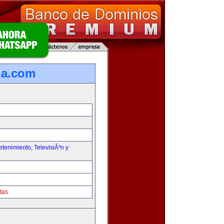
na.com
etenimiento
,
TelevisiÃ³n y
tas