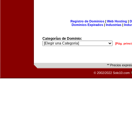
Registro de Dominios
|
Web Hosting
|
D
Dominios Expirados
|
Industrias
|
Indu
Categorías de Dominio:
[Pág. princi
** Precios expre
© 2002/2022 Solo10.com