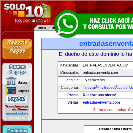
entradasenvent
El dueño de este dominio lo ha
Mayusculas:
ENTRADASENVENTA.COM
Minusculas:
entradasenventa.com
Longitud:
15 caracteres
Categorias:
TelevisiÃ³n y EspectÃ¡culos
,
Ve
Precio:
Realizar una oferta!
Visitar!
entradasenventa.com
Serán consideradas ofer
Realizar una Oferta