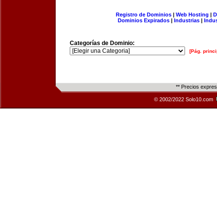
Registro de Dominios
|
Web Hosting
|
D
Dominios Expirados
|
Industrias
|
Indu
Categorías de Dominio:
[Pág. princi
** Precios expre
© 2002/2022 Solo10.com